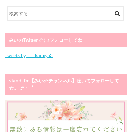
みいのTwitterです♪フォローしてね
Tweets by ___kamiyu3
stand .fm【みい☆チャンネル】聴いてフォローして
☆.。.:*・゜