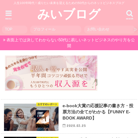
人生100年時代！成りたい未来を迎えるための50代からのネットビジネスブログ
みいブログ
menu
search
TOP
プロフィール
お問い合わせ
表面上では決してわからない50代に易しいネットビジネスのやり方を公
開
おすすめレポート
e-book大賞の応援記事の書き方・投
票方法の全てがわかる【FUNNY E-
BOOK AWARD】
2020.03.25