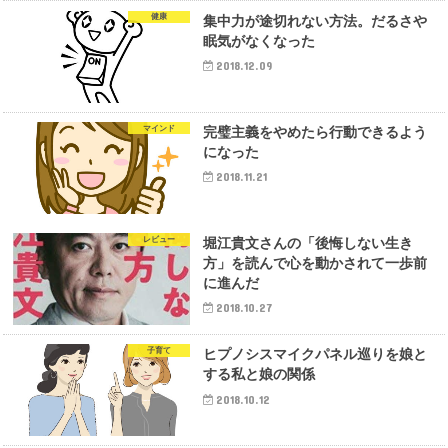
健康
集中力が途切れない方法。だるさや
眠気がなくなった
2018.12.09
マインド
完璧主義をやめたら行動できるよう
になった
2018.11.21
レビュー
堀江貴文さんの「後悔しない生き
方」を読んで心を動かされて一歩前
に進んだ
2018.10.27
子育て
ヒプノシスマイクパネル巡りを娘と
する私と娘の関係
2018.10.12